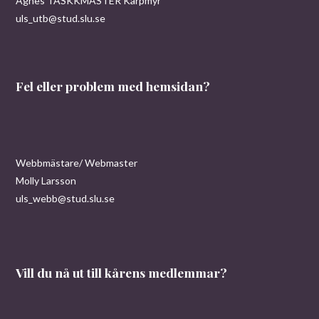
Agnes TASKKMASTER Karpmyr
uls_utb@stud.slu.se
Fel eller problem med hemsidan?
Webbmästare/ Webmaster
Molly Larsson
uls_webb@stud.slu.se
Vill du nå ut till kårens medlemmar?