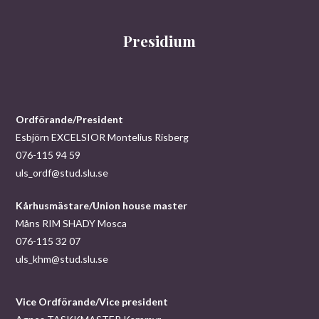
Presidium
Ordförande/President
Esbjörn EXCELSIOR Montelius Risberg
076-115 94 59
uls_ordf@stud.slu.se
Kårhusmästare/Union house master
Måns RIM SHADY Mosca
076-115 32 07
uls_khm@stud.slu.se
Vice Ordförande/Vice president