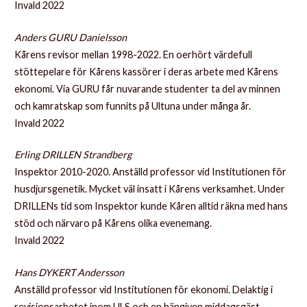
Invald 2022
Anders GURU Danielsson
Kårens revisor mellan 1998-2022. En oerhört värdefull
stöttepelare för Kårens kassörer i deras arbete med Kårens
ekonomi. Via GURU får nuvarande studenter ta del av minnen
och kamratskap som funnits på Ultuna under många år.
Invald 2022
Erling DRILLEN Strandberg
Inspektor 2010-2020. Anställd professor vid Institutionen för
husdjursgenetik. Mycket väl insatt i Kårens verksamhet. Under
DRILLENs tid som Inspektor kunde Kåren alltid räkna med hans
stöd och närvaro på Kårens olika evenemang.
Invald 2022
Hans DYKERT Andersson
Anställd professor vid Institutionen för ekonomi. Delaktig i
revisionsarbetet inom ULS och en hängiven middagsgäst.