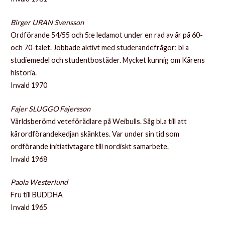
Bir
ger URAN Svensson
Ordförande 54/55 och 5:e ledamot under en rad av år på 60-
och 70-talet. Jobbade aktivt med studerandefrågor; bl a
studiemedel och studentbostäder. Mycket kunnig om Kårens
historia.
Invald 1970
Fajer SLUGGO Fajersson
Världsberömd veteförädlare på Weibulls. Såg bl.a till att
kårordförandekedjan skänktes. Var under sin tid som
ordförande initiativtagare till nordiskt samarbete.
Invald 1968
Paola Westerlund
Fru till BUDDHA
Invald 1965