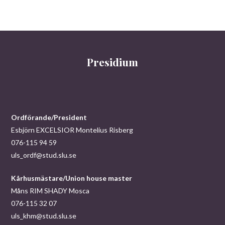
Presidium
Ordförande/President
Esbjörn EXCELSIOR Montelius Risberg
076-115 94 59
uls_ordf@stud.slu.se
Kårhusmästare/Union house master
Måns RIM SHADY Mosca
076-115 32 07
uls_khm@stud.slu.se