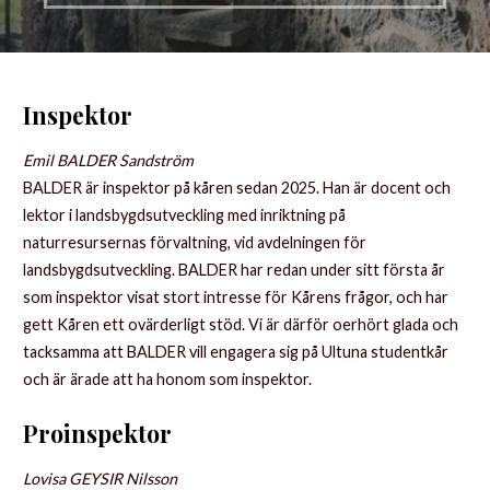
Inspektor
Emil BALDER Sandström
BALDER är inspektor på kåren sedan 2025. Han är docent och
lektor i landsbygdsutveckling med inriktning på
naturresursernas förvaltning, vid avdelningen för
landsbygdsutveckling. BALDER har redan under sitt första år
som inspektor visat stort intresse för Kårens frågor, och har
gett Kåren ett ovärderligt stöd. Vi är därför oerhört glada och
tacksamma att BALDER vill engagera sig på Ultuna studentkår
och är ärade att ha honom som inspektor.
Proinspektor
Lovisa GEYSIR Nilsson