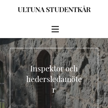
Hoppa
ULTUNA STUDENTKÅR
till
innehåll
Inspektor och
hedersledamöte
r