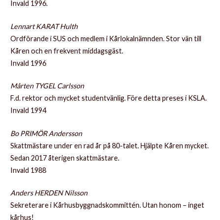
Invald 1996.
Lennart KARAT Hulth
Ordförande i SUS och medlem i Kårlokalnämnden. Stor vän till
Kåren och en frekvent middagsgäst.
Invald 1996
Mårten TYGEL Carlsson
F.d. rektor och mycket studentvänlig. Före detta preses i KSLA.
Invald 1994
Bo PRIMÖR Andersson
Skattmästare under en rad år på 80-talet. Hjälpte Kåren mycket.
Sedan 2017 återigen skattmästare.
Invald 1988
Anders HERDEN Nilsson
Sekreterare i Kårhusbyggnadskommittén. Utan honom – inget
kårhus!