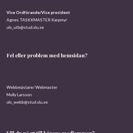
Vice Ordförande/Vice president
Agnes TASKKMASTER Karpmyr
uls_utb@stud.slu.se
Fel eller problem med hemsidan?
Webbmästare/ Webmaster
Molly Larsson
uls_webb@stud.slu.se
Vill du nå ut till kårens medlemmar?