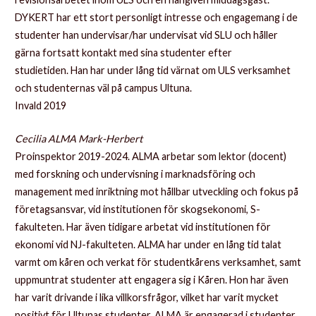
DYKERT har ett stort personligt intresse och engagemang i de
studenter han undervisar/har undervisat vid SLU och håller
gärna fortsatt kontakt med sina studenter efter
studietiden. Han har under lång tid värnat om ULS verksamhet
och studenternas väl på campus Ultuna.
Invald 2019
Cecilia ALMA Mark-Herbert
Proinspektor 2019-2024. ALMA arbetar som lektor (docent)
med forskning och undervisning i marknadsföring och
management med inriktning mot hållbar utveckling och fokus på
företagsansvar, vid institutionen för skogsekonomi, S-
fakulteten. Har även tidigare arbetat vid institutionen för
ekonomi vid NJ-fakulteten. ALMA har under en lång tid talat
varmt om kåren och verkat för studentkårens verksamhet, samt
uppmuntrat studenter att engagera sig i Kåren. Hon har även
har varit drivande i lika villkorsfrågor, vilket har varit mycket
positivt för Ultunas studenter. ALMA är engagerad i studenter