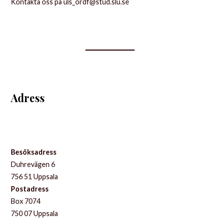
Kontakta oss på uls_ordf@stud.slu.se
Adress
Besöksadress
Duhrevägen 6
756 51 Uppsala
Postadress
Box 7074
750 07 Uppsala