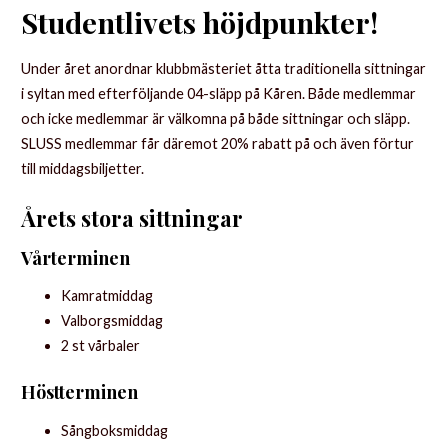
Studentlivets höjdpunkter!
Under året anordnar klubbmästeriet åtta traditionella sittningar
i syltan med efterföljande 04-släpp på Kåren. Både medlemmar
och icke medlemmar är välkomna på både sittningar och släpp.
SLUSS medlemmar får däremot 20% rabatt på och även förtur
till middagsbiljetter.
Årets stora sittningar
Vårterminen
Kamratmiddag
Valborgsmiddag
2 st vårbaler
Höstterminen
Sångboksmiddag