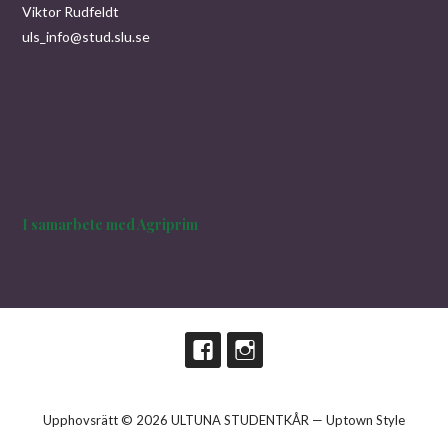
Viktor Rudfeldt
uls_info@stud.slu.se
I samarbete med Agriprim
Upphovsrätt © 2026 ULTUNA STUDENTKÅR — Uptown Style