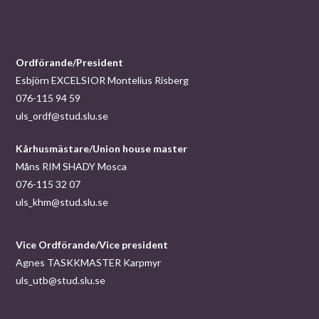
Ordförande/President
Esbjörn EXCELSIOR Montelius Risberg
076-115 94 59
uls_ordf@stud.slu.se
Kårhusmästare/Union house master
Måns RIM SHADY Mosca
076-115 32 07
uls_khm@stud.slu.se
Vice Ordförande/Vice president
Agnes TASKKMASTER Karpmyr
uls_utb@stud.slu.se