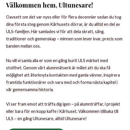
Välkommen hem, Ultunesare!
Oavsett om det var nyss eller för flera decennier sedan du tog
dina första steg genom Kårhusets dörrar, är du alltid en del av
ULS-familjen. Här samlades vi för att dela skratt, sång,
traditioner och gemenskap – minnen som lever kvar, precis som
banden mellan oss.
Nu vill vi samla alla er som en gång burit ULS märket med
stolthet. Genom vårt alumnnätverk är målet att du ska få
möjlighet att återknyta kontakten med gamla vänner, inspirera
framtida funktionärer och vara med och forma nästa kapitel i
vår gemensamma historia.
Vi ser fram emot att träffa dig igen – på alumnträffar, i projekt
eller bara för en kopp kaffe i Kårhuset. Välkommen tillbaka till
ULS – en gång Ultunesare, alltid Ultunesare!