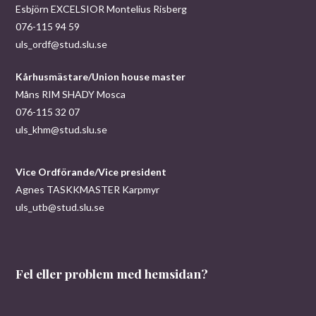
Esbjörn EXCELSIOR Montelius Risberg
076-115 94 59
uls_ordf@stud.slu.se
Kårhusmästare/Union house master
Måns RIM SHADY Mosca
076-115 32 07
uls_khm@stud.slu.se
Vice Ordförande/Vice president
Agnes TASKKMASTER Karpmyr
uls_utb@stud.slu.se
Fel eller problem med hemsidan?