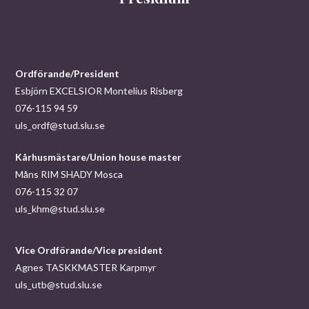
Ordförande/President
Esbjörn EXCELSIOR Montelius Risberg
076-115 94 59
uls_ordf@stud.slu.se
Kårhusmästare/Union house master
Måns RIM SHADY Mosca
076-115 32 07
uls_khm@stud.slu.se
Vice Ordförande/Vice president
Agnes TASKKMASTER Karpmyr
uls_utb@stud.slu.se