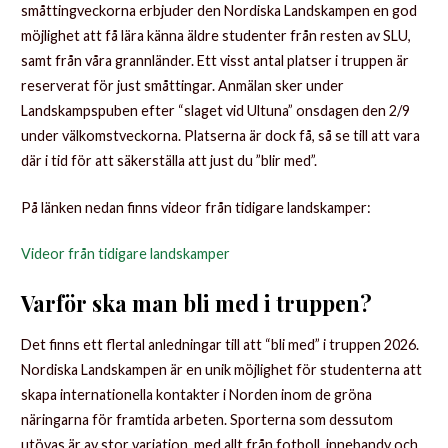
småttingveckorna erbjuder den Nordiska Landskampen en god
möjlighet att få lära känna äldre studenter från resten av SLU,
samt från våra grannländer. Ett visst antal platser i truppen är
reserverat för just småttingar. Anmälan sker under
Landskampspuben efter “slaget vid Ultuna” onsdagen den 2/9
under välkomstveckorna. Platserna är dock få, så se till att vara
där i tid för att säkerställa att just du ”blir med”.
På länken nedan finns videor från tidigare landskamper:
Videor från tidigare landskamper
Varför ska man bli med i truppen?
Det finns ett flertal anledningar till att “bli med” i truppen 2026.
Nordiska Landskampen är en unik möjlighet för studenterna att
skapa internationella kontakter i Norden inom de gröna
näringarna för framtida arbeten. Sporterna som dessutom
utövas är av stor variation, med allt från fotboll, innebandy och