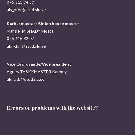
076-115 94 59
uls_ordf@stud.slu.se
Kårhusmästare/Union house master
Måns RIM SHADY Mosca
076-115 32 07
uls_khm@stud.slu.se
Vice Ordförande/Vice president
Agnes TASKKMASTER Karpmyr
uls_utb@stud.slu.se
Errors or problems with the website?