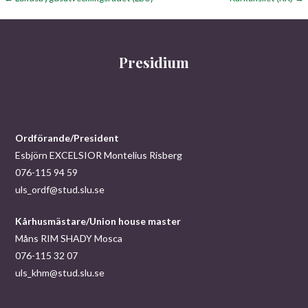
Inläggsnavigering
Presidium
Ordförande/President
Esbjörn EXCELSIOR Montelius Risberg
076-115 94 59
uls_ordf@stud.slu.se
Kårhusmästare/Union house master
Måns RIM SHADY Mosca
076-115 32 07
uls_khm@stud.slu.se