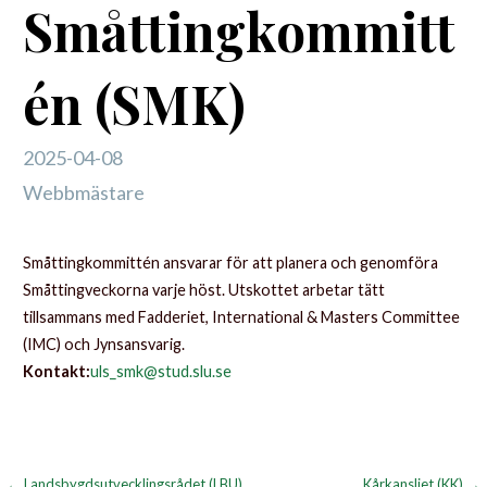
Småttingkommitt
én (SMK)
2025-04-08
Webbmästare
Småttingkommittén ansvarar för att planera och genomföra
Småttingveckorna varje höst. Utskottet arbetar tätt
tillsammans med Fadderiet, International & Masters Committee
(IMC) och Jynsansvarig.
Kontakt:
uls_smk@stud.slu.se
← Landsbygdsutvecklingsrådet (LBU)
Kårkansliet (KK) →