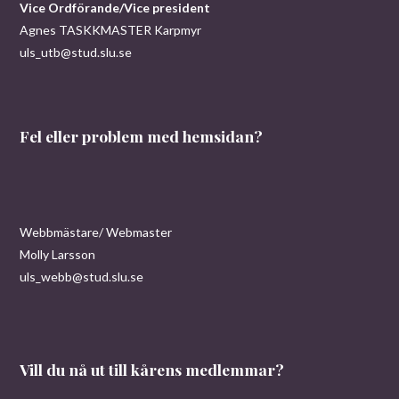
Vice Ordförande/Vice president
Agnes TASKKMASTER Karpmyr
uls_utb@stud.slu.se
Fel eller problem med hemsidan?
Webbmästare/ Webmaster
Molly Larsson
uls_webb@stud.slu.se
Vill du nå ut till kårens medlemmar?