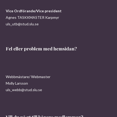
Vice Ordförande/Vice president
Agnes TASKKMASTER Karpmyr
uls_utb@stud.slu.se
Fel eller problem med hemsidan?
Webbmästare/ Webmaster
Molly Larsson
uls_webb@stud.slu.se
Vill du nå ut till kårens medlemmar?