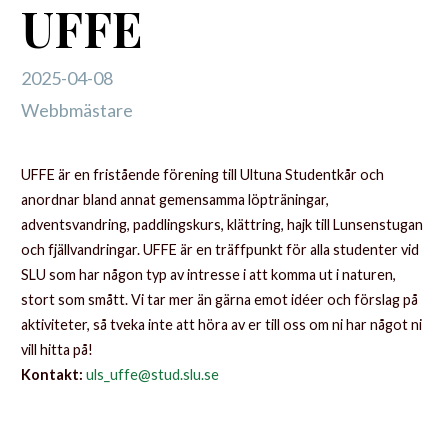
UFFE
2025-04-08
Webbmästare
UFFE är en fristående förening till Ultuna Studentkår och
anordnar bland annat gemensamma löpträningar,
adventsvandring, paddlingskurs, klättring, hajk till Lunsenstugan
och fjällvandringar. UFFE är en träffpunkt för alla studenter vid
SLU som har någon typ av intresse i att komma ut i naturen,
stort som smått. Vi tar mer än gärna emot idéer och förslag på
aktiviteter, så tveka inte att höra av er till oss om ni har något ni
vill hitta på!
Kontakt:
uls_uffe@stud.slu.se