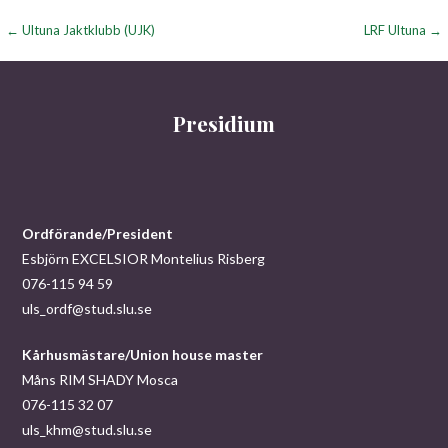
Inläggsnavigering
← Ultuna Jaktklubb (UJK)
LRF Ultuna →
Presidium
Ordförande/President
Esbjörn EXCELSIOR Montelius Risberg
076-115 94 59
uls_ordf@stud.slu.se
Kårhusmästare/Union house master
Måns RIM SHADY Mosca
076-115 32 07
uls_khm@stud.slu.se