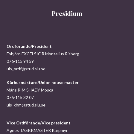
Presidium
Ordförande/President
Esbjörn EXCELSIOR Montelius Risberg
076-115 94 59
uls_ordf@stud.slu.se
Kårhusmästare/Union house master
Måns RIM SHADY Mosca
076-115 32 07
uls_khm@stud.slu.se
Vice Ordförande/Vice president
Agnes TASKKMASTER Karpmyr