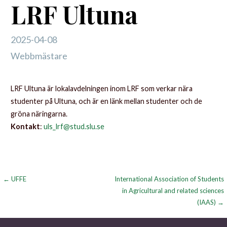
LRF Ultuna
2025-04-08
Webbmästare
LRF Ultuna är lokalavdelningen inom LRF som verkar nära
studenter på Ultuna, och är en länk mellan studenter och de
gröna näringarna.
Kontakt
:
uls_lrf@stud.slu.se
Inläggsnavigering
← UFFE
International Association of Students
in Agricultural and related sciences
(IAAS) →