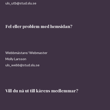
uls_utb@stud.slu.se
Fel eller problem med hemsidan?
Webbmästare/ Webmaster
Molly Larsson
uls_webb@stud.slu.se
Vill du nå ut till kårens medlemmar?