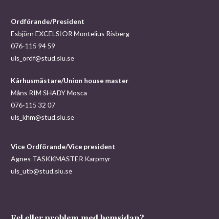
Ordförande/President
Esbjörn EXCELSIOR Montelius Risberg
076-115 94 59
uls_ordf@stud.slu.se
Kårhusmästare/Union house master
Måns RIM SHADY Mosca
076-115 32 07
uls_khm@stud.slu.se
Vice Ordförande/Vice president
Agnes TASKKMASTER Karpmyr
uls_utb@stud.slu.se
Fel eller problem med hemsidan?