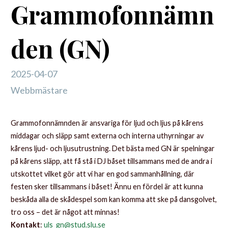
Grammofonnämn
den (GN)
2025-04-07
Webbmästare
Grammofonnämnden är ansvariga för ljud och ljus på kårens
middagar och släpp samt externa och interna uthyrningar av
kårens ljud- och ljusutrustning. Det bästa med GN är spelningar
på kårens släpp, att få stå i DJ båset tillsammans med de andra i
utskottet vilket gör att vi har en god sammanhållning, där
festen sker tillsammans i båset! Ännu en fördel är att kunna
beskåda alla de skådespel som kan komma att ske på dansgolvet,
tro oss – det är något att minnas!
Kontakt
:
uls_gn@stud.slu.se