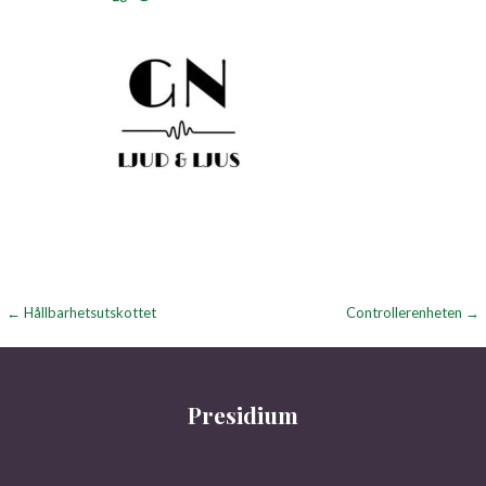
Inläggsnavigering
← Hållbarhetsutskottet
Controllerenheten →
Presidium