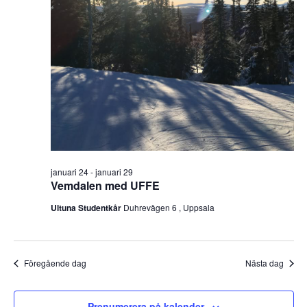
S
v
e
i
a
g
r
e
r
c
i
h
n
a
g
januari 24
-
januari 29
Vemdalen med UFFE
n
Ultuna Studentkår
Duhrevägen 6 , Uppsala
d
V
Föregående dag
Nästa dag
i
e
Prenumerera på kalender