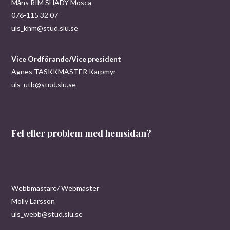
Måns RIM SHADY Mosca
n
076-115 32 07
uls_khm@stud.slu.se
Vice Ordförande/Vice president
Agnes TASKKMASTER Karpmyr
uls_utb@stud.slu.se
Fel eller problem med hemsidan?
Webbmästare/ Webmaster
Molly Larsson
uls_webb@stud.slu.se