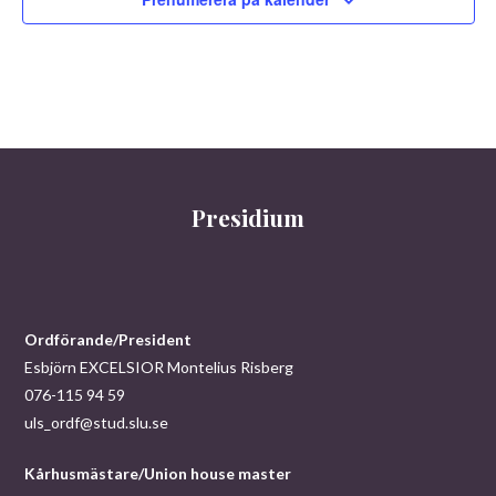
w
s
N
a
v
Presidium
i
g
a
Ordförande/President
Esbjörn EXCELSIOR Montelius Risberg
t
076-115 94 59
uls_ordf@stud.slu.se
i
o
Kårhusmästare/Union house master