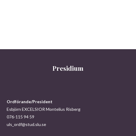
S
v
e
i
a
g
r
e
r
c
i
h
n
Presidium
a
g
n
d
Ordförande/President
V
Esbjörn EXCELSIOR Montelius Risberg
076-115 94 59
i
uls_ordf@stud.slu.se
e