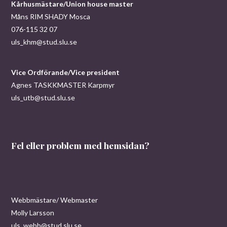
Kårhusmästare/Union house master
w
Måns RIM SHADY Mosca
076-115 32 07
s
uls_khm@stud.slu.se
N
Vice Ordförande/Vice president
a
Agnes TASKKMASTER Karpmyr
v
uls_utb@stud.slu.se
i
g
Fel eller problem med hemsidan?
a
t
i
Webbmästare/ Webmaster
Molly Larsson
o
uls_webb@stud.slu.se