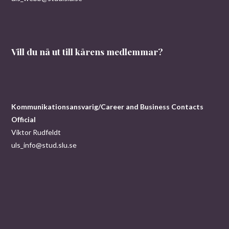
n
Vill du nå ut till kårens medlemmar?
Kommunikationsansvarig/Career and Business Contacts
Official
Viktor Rudfeldt
uls_info@stud.slu.se