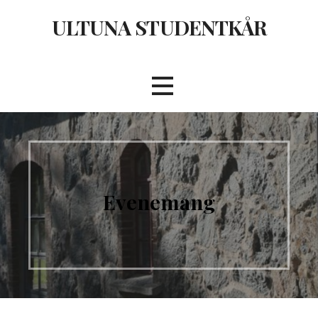
Hoppa
ULTUNA STUDENTKÅR
till
innehåll
Evenemang