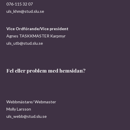
076-115 32 07
uls_khm@stud.slu.se
Vice Ordförande/Vice president
Agnes TASKKMASTER Karpmyr
uls_utb@stud.slu.se
Fel eller problem med hemsidan?
Webbmästare/ Webmaster
Molly Larsson
uls_webb@stud.slu.se