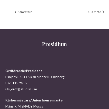
Kamratpub
UO-möte
Presidium
Ordförande/President
Esbjörn EXCELSIOR Montelius Risberg
076-115 94 59
uls_ordf@stud.slu.se
Kårhusmästare/Union house master
Måns RIM SHADY Mosca