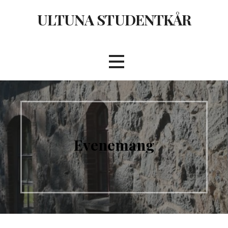
Hoppa
ULTUNA STUDENTKÅR
till
innehåll
Evenemang