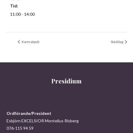
Tid:
11:00 - 14:00
Kamratpub
Städdag
Presidium
Ordförande/President
Esbjörn EXCELSIOR Montelius Risberg
076-115 94 59