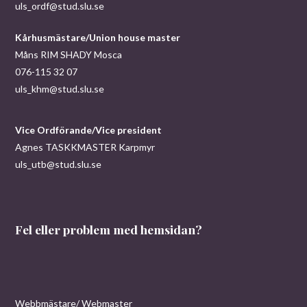
uls_ordf@stud.slu.se
Kårhusmästare/Union house master
Måns RIM SHADY Mosca
076-115 32 07
uls_khm@stud.slu.se
Vice Ordförande/Vice president
Agnes TASKKMASTER Karpmyr
uls_utb@stud.slu.se
Fel eller problem med hemsidan?
Webbmästare/ Webmaster