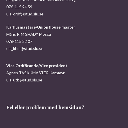
076-115 94 59
uls_ordf@stud.slu.se
Kårhusmästare/Union house master
Måns RIM SHADY Mosca
076-115 32 07
uls_khm@stud.slu.se
Vice Ordförande/Vice president
Agnes TASKKMASTER Karpmyr
uls_utb@stud.slu.se
Fel eller problem med hemsidan?