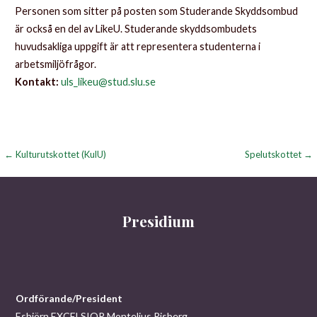
Personen som sitter på posten som Studerande Skyddsombud
är också en del av LikeU. Studerande skyddsombudets
huvudsakliga uppgift är att representera studenterna i
arbetsmiljöfrågor.
Kontakt:
uls_likeu@stud.slu.se
Inläggsnavigering
← Kulturutskottet (KulU)
Spelutskottet →
Presidium
Ordförande/President
Esbjörn EXCELSIOR Montelius Risberg