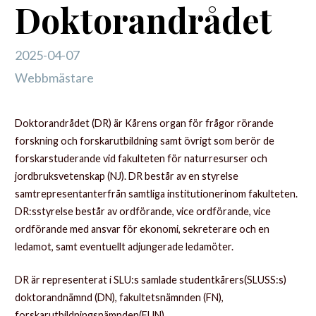
Doktorandrådet
2025-04-07
Webbmästare
Doktorandrådet (DR) är Kårens organ för frågor rörande
forskning och forskarutbildning samt övrigt som berör de
forskarstuderande vid fakulteten för naturresurser och
jordbruksvetenskap (NJ). DR består av en styrelse
samtrepresentanterfrån samtliga institutionerinom fakulteten.
DR:sstyrelse består av ordförande, vice ordförande, vice
ordförande med ansvar för ekonomi, sekreterare och en
ledamot, samt eventuellt adjungerade ledamöter.
DR är representerat i SLU:s samlade studentkårers(SLUSS:s)
doktorandnämnd (DN), fakultetsnämnden (FN),
forskarutbildningsnämnden(FUN),