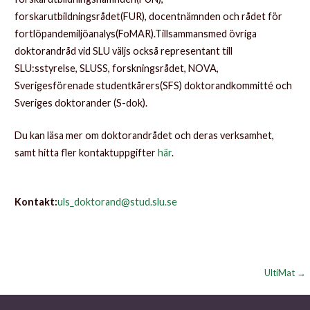
forskarutbildningsrådet(FUR), docentnämnden och rådet för
fortlöpandemiljöanalys(FoMAR).Tillsammansmed övriga
doktorandråd vid SLU väljs också representant till
SLU:sstyrelse, SLUSS, forskningsrådet, NOVA,
Sverigesförenade studentkårers(SFS) doktorandkommitté och
Sveriges doktorander (S-dok).
Du kan läsa mer om doktorandrådet och deras verksamhet,
samt hitta fler kontaktuppgifter
här
.
Kontakt:
uls_doktorand@stud.slu.se
Inläggsnavigering
UltiMat →