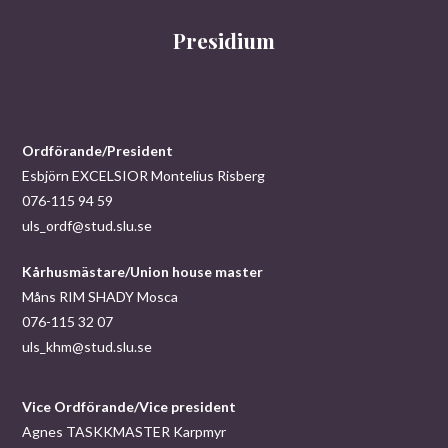
Presidium
Ordförande/President
Esbjörn EXCELSIOR Montelius Risberg
076-115 94 59
uls_ordf@stud.slu.se
Kårhusmästare/Union house master
Måns RIM SHADY Mosca
076-115 32 07
uls_khm@stud.slu.se
Vice Ordförande/Vice president
Agnes TASKKMASTER Karpmyr