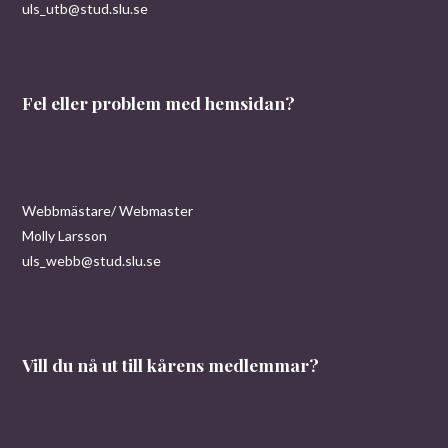
uls_utb@stud.slu.se
Fel eller problem med hemsidan?
Webbmästare/ Webmaster
Molly Larsson
uls_webb@stud.slu.se
Vill du nå ut till kårens medlemmar?