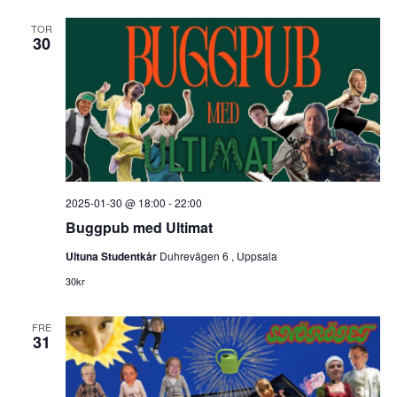
n
TOR
30
2025-01-30 @ 18:00
-
22:00
Buggpub med Ultimat
Ultuna Studentkår
Duhrevägen 6 , Uppsala
30kr
FRE
31