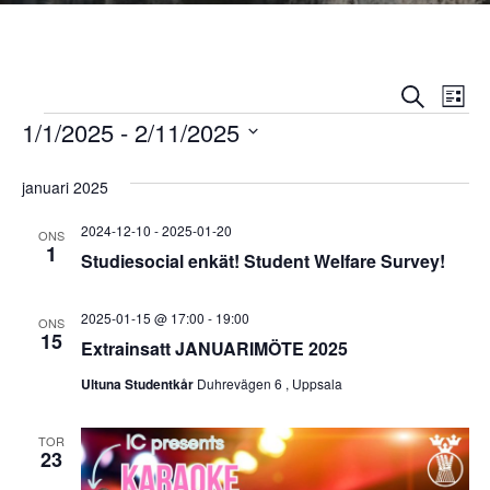
E
E
Sök
Lista
Evenemang
v
1/1/2025
 - 
2/11/2025
v
e
V
e
januari 2025
ä
n
l
n
e
2024-12-10
-
2025-01-20
ONS
j
1
m
Studiesocial enkät! Student Welfare Survey!
e
d
a
a
m
2025-01-15 @ 17:00
-
19:00
n
ONS
t
15
Extrainsatt JANUARIMÖTE 2025
u
a
g
m
Ultuna Studentkår
Duhrevägen 6 , Uppsala
v
n
.
y
g
TOR
n
23
a