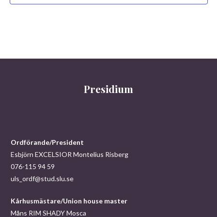
Presidium
Ordförande/President
Esbjörn EXCELSIOR Montelius Risberg
076-115 94 59
uls_ordf@stud.slu.se
Kårhusmästare/Union house master
Måns RIM SHADY Mosca