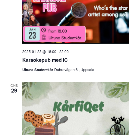
S
v
e
i
a
g
r
e
r
c
2025-01-23 @ 18:00
-
22:00
i
h
Karaokepub med IC
n
Ultuna Studentkår
Duhrevägen 6 , Uppsala
a
g
n
ONS
29
d
V
i
e