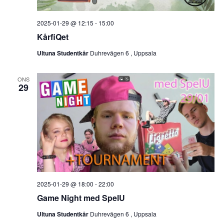
w
2025-01-29 @ 12:15
-
15:00
s
KårfiQet
Ultuna Studentkår
Duhrevägen 6 , Uppsala
N
a
ONS
29
v
i
g
a
t
2025-01-29 @ 18:00
-
22:00
i
Game Night med SpelU
o
Ultuna Studentkår
Duhrevägen 6 , Uppsala