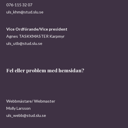
076-115 32 07
uls_khm@stud.slu.se
Vice Ordförande/Vice president
Agnes TASKKMASTER Karpmyr
uls_utb@stud.slu.se
Fel eller problem med hemsidan?
Webbmästare/ Webmaster
Molly Larsson
uls_webb@stud.slu.se