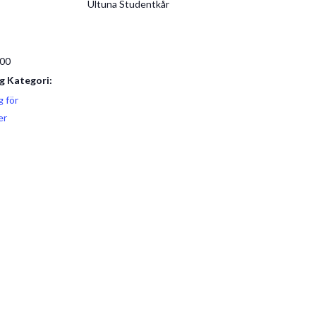
Ultuna Studentkår
:00
 Kategori:
 för
er