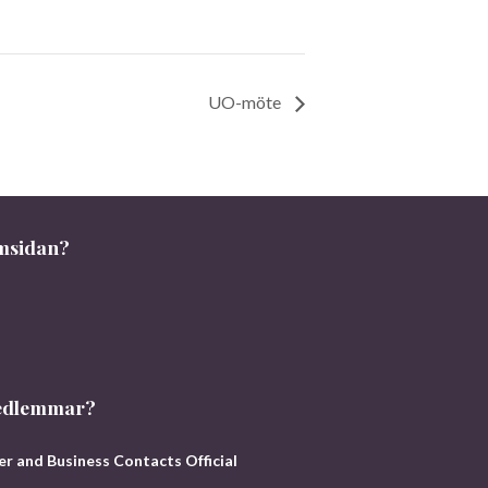
UO-möte
emsidan?
 medlemmar?
 and Business Contacts Official