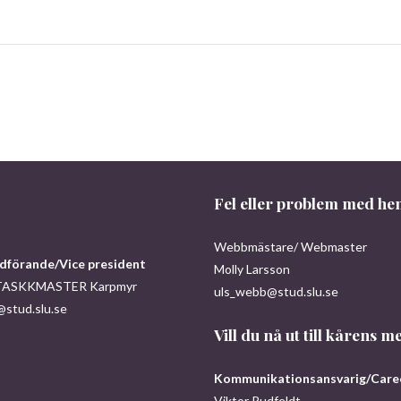
Fel eller problem med h
Webbmästare/ Webmaster
dförande/Vice president
Molly Larsson
TASKKMASTER Karpmyr
uls_webb@stud.slu.se
@stud.slu.se
Vill du nå ut till kårens
Kommunikationsansvarig/Career
Viktor Rudfeldt