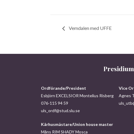
Vemdalen med UFFE
Presidium
Ordförande/President
Vice Or
Esbjörn EXCELSIOR Montelius Risberg
Agnes 
076-115 94 59
uls_utb
uls_ordf@stud.slu.se
Kårhusmästare/Union house master
Måns RIM SHADY Mosca