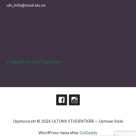
uls_info@stud.slu.se
I samarbete med Agriprim
Upphovsrätt © 2026 ULTUNA STUDENTKÅR — Uptown Style
GoDaddy
WordPress-tema efter