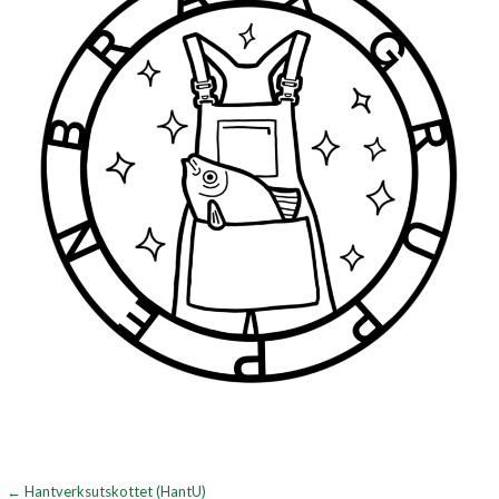
Inläggsnavigering
← Hantverksutskottet (HantU)