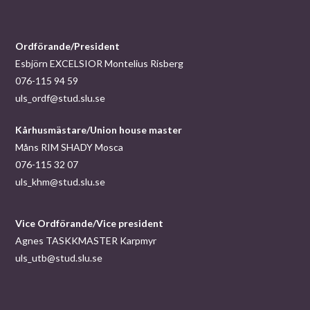
Ordförande/President
Esbjörn EXCELSIOR Montelius Risberg
076-115 94 59
uls_ordf@stud.slu.se
Kårhusmästare/Union house master
Måns RIM SHADY Mosca
076-115 32 07
uls_khm@stud.slu.se
Vice Ordförande/Vice president
Agnes TASKKMASTER Karpmyr
uls_utb@stud.slu.se