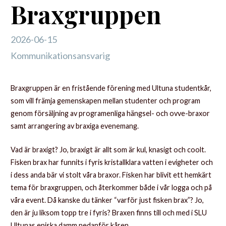
Braxgruppen
2026-06-15
Kommunikationsansvarig
Braxgruppen är en fristående förening med Ultuna studentkår,
som vill främja gemenskapen mellan studenter och program
genom försäljning av programenliga hängsel- och ovve-braxor
samt arrangering av braxiga evenemang.
Vad är braxigt? Jo, braxigt är allt som är kul, knasigt och coolt.
Fisken brax har funnits i fyris kristallklara vatten i evigheter och
i dess anda bär vi stolt våra braxor. Fisken har blivit ett hemkärt
tema för braxgruppen, och återkommer både i vår logga och på
våra event. Då kanske du tänker “varför just fisken brax”? Jo,
den är ju liksom topp tre i fyris? Braxen finns till och med i SLU
Ultunas episka damm nedanför kåren.